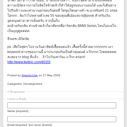
นาฬิกาอีก อ้าวววห่านนน.. 6 โมงแล้วนี่หว่า.. แฮะๆ สุดท้าย แรงขับเคลื่อน
ความเนิร์ดจากภายในจิตใจข้าพเจ้าก็ทำให้อยู่จนจบงานจนได้ และก็เดินทาง
ไปกินข้าวและเสวนานอกรอบกันต่อที่ โคขุนโพนยางคำ ซ.นวลจันทร์ 21 อร่อย
โฮกกก.. ล้มวัวไปหลายตัวเลย 55 ขอบคุณพี่เอ๋อแห่ง k@pook สำหรับเงิน
อุดหนุนค่าอาหารเย็นครับ จากนั้นก็แ
ยกย้ายกันกลับ ส่วนข้าพเจ้าก็อาศัยรถพี่อาร์ทกลับ BMW Series ไหนไม่แน่ใจ..
เป็นบุญตูดดดด
ธีรเดช เนิร์ดจัด
ps. เสียใจสุดๆ ไปงานวันอาทิตย์เสื้อหมดแล้ว เสื้อครั้งนี้สวยมากกกกกก เอา
keyword ต่างๆของงานนี้ มาประกอบกันเป็นตัวหุ่นยนต์ แว๊กกกก โกดดดดดด
สะสมจาก blog ที่แล้ว… ถ้าไปวันเสาร์นะ แว๊กก คร่อก!!
http://www.twitpic.com/602t3
Posted by
Spaces.Live
on 27 May 2009.
Categories: Uncategorized
0 Responses
Leave a Reply
Name (required)
Email (required, but never shared)