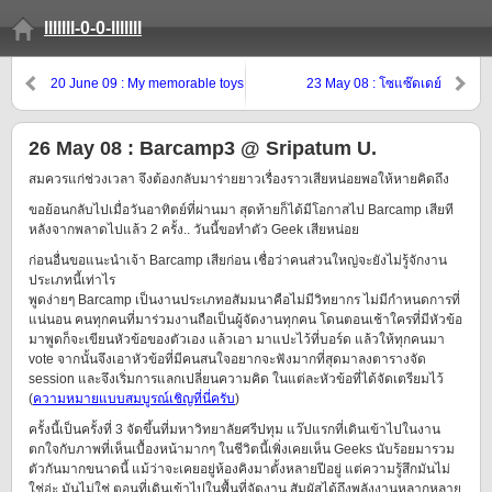
lllllll-0-0-lllllll
20 June 09 : My memorable toys
23 May 08 : โซแซ๊ดเดย์
26 May 08 : Barcamp3 @ Sripatum U.
สมควรแก่ช่วงเวลา จึงต้องกลับมาร่ายยาวเรื่องราวเสียหน่อยพอให้หายคิดถึง
ขอย้อนกลับไปเมื่อวันอาทิตย์ที่ผ่านมา สุดท้ายก็ได้มีโอกาสไป Barcamp เสียที
หลังจากพลาดไปแล้ว 2 ครั้ง.. วันนี้ขอทำตัว Geek เสียหน่อย
ก่อนอื่นขอแนะนำเจ้า Barcamp เสียก่อน เชื่อว่าคนส่วนใหญ่จะยังไม่รู้จักงาน
ประเภทนี้เท่าไร
พูดง่ายๆ Barcamp เป็นงานประเภทอสัมมนาคือไม่มีวิทยากร ไม่มีกำหนดการที่
แน่นอน คนทุกคนที่มาร่วมงานถือเป็นผู้จัดงานทุกคน โดนตอนเช้าใครที่มีหัวข้อ
มาพูดก็จะเขียนหัวข้อของตัวเอง แล้วเอา มาแปะไว้ที่บอร์ด แล้วให้ทุกคนมา
vote จากนั้นจึงเอาหัวข้อที่มีคนสนใจอยากจะฟังมากที่สุดมาลงตารางจัด
session และจึงเริ่มการแลกเปลี่ยนความคิด ในแต่ละหัวข้อที่ได้จัดเตรียมไว้
(
ความหมายแบบสมบูรณ์เชิญที่นี่ครับ
)
ครั้งนี้เป็นครั้งที่ 3 จัดขึ้นที่มหาวิทยาลัยศรีปทุม แว๊ปแรกที่เดินเข้าไปในงาน
ตกใจกับภาพที่เห็นเบื้องหน้ามากๆ ในชีวิตนี้เพิ่งเคยเห็น Geeks นับร้อยมารวม
ตัวกันมากขนาดนี้ แม้ว่าจะเคยอยู่ห้องคิงมาตั้งหลายปีอยู่ แต่ความรู้สึกมันไม่
ใช่อ่ะ มันไม่ใช่ ตอนที่เดินเข้าไปในพื้นที่จัดงาน สัมผัสได้ถึงพลังงานหลากหลาย