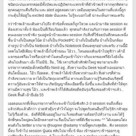
ชนิดปะปนแทรกสอดมีทั้งบัพและปฏิบัพกระแทกเข้าที่ตัวข้าพเจ้าจากทุกทิศทาง
ทุกคนดูกระตืนรือร้น และ alert อยู่ตลอดเวลา เหมือนทุกคนในสถานที่แห่งนี้ถูก
กระตุ้นให้อยู่ใน excited state นั่นแหละ ไม่รู้จะบอกไงดี น่าจะเห็นภาพนะครับ
กว่าข้าพเจ้าจะเดินทางไปถึง หัวข้อทั้งหมดก็ถูกโหวต และนำมาจัด session ลง
ห้องเสวนาทั้ง 6 ห้องเป็นที่เรียบร้อยแล้ว ทุกคนกำลังง่วนกับการจด session ที่
ตนเองอยากเข้าฟัง รุมอยู่หน้าป้ายแสดง session กับสิ่งที่ใช้จดบันทึกคนละหนึ่ง
ชิ้น บ้างก็เป็นสมุดโน้ต บ้างก็เป็น PocketPC บ้างก็เป็นมือถือ บ้างก็เป็นกล้อง
ถ่ายรูป บ้างก็เป็น Netbook บ้างก็เป็น Notebook มีหมดทุกอย่างละครับ งานนี้มี
เทคโนโลยีเพียบ ข้าพเจ้าอึ้งไปชั่วขณะ โอ้วว.. ไหนลองเดินเข้าไปดูซิว่า เค้ามี
แจกของฟรีอะไรหรือเปล่าทำไมคนถึงรุมเข้าไปราวกับแจกของฟรียังไงยังงั้น
เดินไปเดินมา เอ๊ะ ก็ไม่มีนิ.. งืม.. ใช้เวลาปรับตัวสักพักใหญ่ พยายามระลึก
บรรยากาศสมัยเด็กสมัยที่ยัง Nerd อยู่.. ดึงความเป้น Geek ของตัวเองออกมา
ทันใดนั้นเอง.. โอ้ว ก๊อดดด.. ข้าพเจ้าได้เข้าถึงพวกท่านแล้ว สิ่งต่างๆที่ท่าน
กำลังขวนขวาย หาได้เป็นวัตถุแจกฟรีไม่ หากแต่เป็นความรู้วิเศษอันบริสุทธิ์
ความรู้อันจะนำพาให้ท่าน เกิดปัญญาที่ละเอียดขึ้น นิ่งขึ้น และเป็นสิ่งที่ทำให้ทุก
ท่านมีความสุข โอ้ว.. และข้าพเจ้าก็ได้สัมผัสอดีตอันรุ่งเรืองของตัวข้าฯแล้ว..
Geek สิ้นดี เจ้าธีเอ๋ย 55
เออตอนแรกที่เห็นบรรยากาศก็กะจะเข้าไปนั่งฟังสัก 2-3 session จนถึงเที่ยง
แล้วกลับแล้วดีกว่า ปวดหัวตุ๊บๆ ทำไรไม่ถูก จะไปพูดกับคนอื่นๆก็ไม่รุ้จัก กลัวคุย
ไม่รุ้เรื่องด้วย.. ยังดีที่มีพี่เนยอยู่ในงาน ก็เลยเดินตามต้อยๆไปทั่วงาน และได้รู้
จักพี่ๆคนใหญ่คนโตอีกหลายท่าน ถือเป็นโอกาสที่ดีเชียวแหละ ^^ ได้เจอคนโด่ง
คนดังใน twitter มากมาย @sugree @adamy รายนี้พูดเก่งสุดยิด.. ฟัง session
นี้จบ ก็เข้าไป session นู้นต่อ สลับไปมาทั้ง 6 ห้อง เข้าๆออกๆ เข้าๆออกๆ ดู