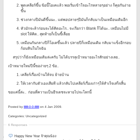
พูดเคลียร์ขึ้น ข้อนี้โอเคแล้ว พอเริ่มเข้าใจอะไรหลายๆอย่าง ก็คุยกันง่าย
ขึ้น
ช่วงกลางปีมันดีขึ้นนะ.. แต่พอปลายๆปีมันก็กลับมาเป็นเหมือนเดิมอีก
หัวมักจะล้าก่อนจะได้คิดอะไร.. จะเรียกว่า Blank ก็ได้นะ.. เหมือนไม่มี
slot ให้คิด.. สุดท้ายก็เป็นขี้เลื่อย
เหมือนกันกลางปีก็โอเคขึ้นแล้ว ปลายปีก็เหมือนเดิม กลับมาแข็งอีกรอบ
ก้อนหินในใจฉัน
สรุปว่าก็ยังเหมือนเดิมล่ะครับ ไม่ได้บรรลุเป้าหมายอะไรสักอย่างเลย..
เป้าหมายใหม่ปีนี้ของ่ายๆ 2 ข้อ..
เคลียร์เรื่องบ้านให้จบ ย้ายบ้าน
ให้เวลากับตัวเองเสียที แล้วกลับไปเคลียร์เรื่องเก่าๆให้สำเร็จเสร็จสิ้น
ขอแค่นี้ล่ะ.. ก่อนที่ความเป็นธีรเดชจะหายไปจะโลกนี้
Posted by
lllllll-0-0-lllllll
on 4 Jan 2009.
Categories: Uncategorized
6 Responses
Happy New Year จ้าคุณน้อง