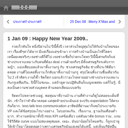
lllllll-0-0-lllllll
ประกาศ!! ประกาศ!!
25 Dec 08 : Merry X’Mas and
Unhappy of Change..
1 Jan 09 : Happy New Year 2009..
รวดเร็วทันใจ หนึ่งปีผ่านไป ปีนี้ทั้งปี เวลาส่วนใหญ่ทุ่มไปให้กับบ้านใหม่ของ
เรา เรื่องดีๆหาได้ยาก มีแต่เรื่องแย่ๆเข้ามา การสร้างบ้านเป็นอะไรที่โคตร
เหนื่อยเลยจริงๆ เจอช่างดีก็ดีไป เจอช่างเชี่ยก็ปวดกะโหลก ปีนี้นี้เศรษกิจก็แย่
ช่างประจวบเหมาะกับคนที่ต้อง deal งานด้วยจริงๆ มีทั้งเศรษฐกิจระดับราก
หญ้า.. แม่งเสียบอลแล้วมาทิ้งงานกรู กับ ช่วงเศรษฐกิจล้ม ช่างที่ประวัติดีมา
ตลอด งานดีไม่เคยทิ้งงาน ก็กลับมาทิ้งงานบ้านกรู สรุปโดนทิ้งงานชิ้นเดียวกัน
ไป 2 เจ้าติดๆ งานก็ช้ำ จิตก็ตก บอกแล้วว่าอะไรหลายอย่างช่างประจวบเหมาะ
กับกรูเหลือเกิน.. ปีนี้ก็ไม่ชงนะ.. แต่ถ้าดูตามปฏิทินจีนก็เบญจเพสล่ะ แต่ก็ไม่รู้.. นี่
คงเป็นความซวยส่วนบุคคล ห้ามลอกเลียนแบบครับ
จิตตกไปหลายช่วงอยู่.. พอทุ่มมาที่งานบ้าน งานที่ทำงานก็ดูไม่ค่อยจะเต็มที่
นัก.. เข้าใจว่าทำดีมาตลอด แต่สุดท้ายประเมินแย่ จะปรับ expectation ให้ตรง
กันก็ยาก.. less talk less communication อาทิตย์ที่ผ่านมาก็เลยไประบายกับ
VP และได้ข้อสรุปอะไรบางอย่าง.. ไม่บอกละกัน.. เรื่องงาน.. ฐานเงินเดือนต่ำ
มาก.. ทำงานหนักมาทั้งปี miss KPI แค่ข้อเดียว แต่ดันมาตัด bonus รวม.. แถม
ใช้วิถีตัด curve แบบไม่สมเหตุสมผล.. เหอะ.. มันน่าน้อยใจไหมครับ.. ก็ถูกเป่าหู
ให้เข้าใจมาโดยตลอดว่าเพราะเศรษฐกิจมันแย่เลยได้แค่นี้.. แต่เห็นบริษัทอื่น