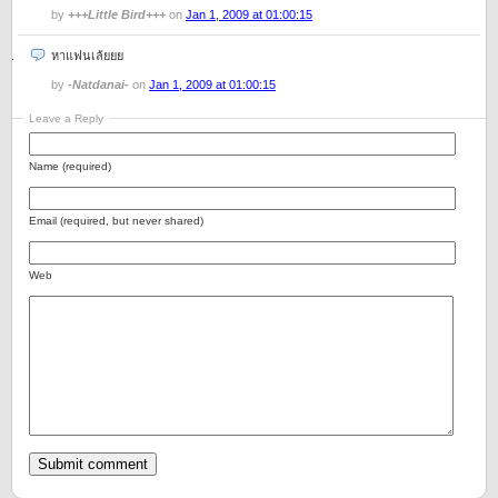
by
+++Little Bird+++
on
Jan 1, 2009 at 01:00:15
หาแฟนเล้ยยย
by
-Natdanai-
on
Jan 1, 2009 at 01:00:15
Leave a Reply
Name (required)
Email (required, but never shared)
Web