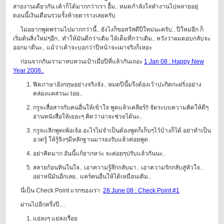
สายงานเดียวกัน เค้าก็ได้มากกว่าเรา อื้ม.. หมดกำลังใจทำงานไปหลายอยุ่
ตอนนี้เงินเดือนรวมรั้งท้ายตารางเลยครับ
ไม่อยากพูดพร่ามไปมากกว่านี้.. ยังไงก็ขอสวัสดีปีใหม่นะครับ.. ปีใหม่อีก ก็
เริ่มต้นสิ่งใหม่ๆอีก.. ทำให้มันดีกว่าเดิม ให้เต็มที่กว่าเดิม.. หวังว่าผมตอบกลับจะ
ออกมาดีนะ.. แม้ว่าเค้าจะบอกว่าปีหน้าจะเผาจริงก็เหอะ
ก่อนจากกันเรามาทบทวนเป้าเมื่อปีที่แล้วกันเถอะ
1 Jan 08 : Happy New
Year 2008..
ฟิตภาษาอังกฤษอย่างจริงจัง.. หมดปีนี้มรึงต้องเว้าปะกิตกะฝรั่งอย่าง
คล่องแคล่วนะว่อย..
กรูจะสื่อสารกับคนอื่นให้เข้าใจ พูดแล้วเคลียร์!! จัดระบบความคิดให้ดีๆ
อ่านหนังสือให้เยอะๆ คิดว่าน่าจะช่วยได้นะ..
กรูจะเลิกพูดเพ้อเจ้อ อะไรไม่จำเป็นต้องพูดก็เก็บๆไว้บ้างก็ได้ อย่าทำเป็น
อวดรู้ ให้รู้จิงๆมีหลักฐานมารองรับแล้วค่อยพูด
อย่าคิดมาก อันนี้แก้ยากหว่ะ จะค่อยๆปรับแล้วกันนะ..
สลายก้อนหินในใจ.. เอาความรู้สึกกลับมา.. เอาความรักกลับสู่หัวใจ..
อย่าหนีมันอีกเลย.. แคร์คนอื่นให้ได้เหมือนเดิม..
นี่เป็น Check Point แรกของเรา
28 June 08 : Check Point #1
ผ่านไปอีกครึ่งปี…
แย่ลงๆ แย่ลงเรื่อย