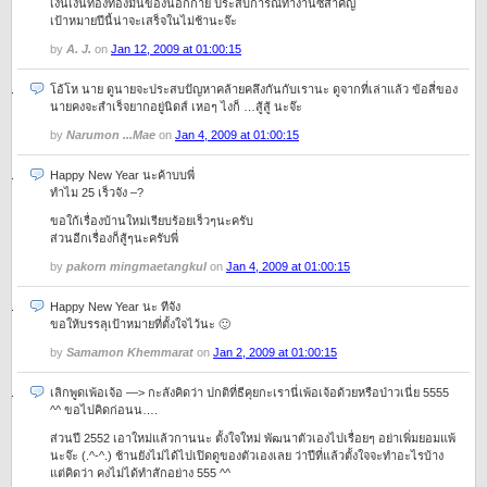
เงินเงินทองทองมันของนอกกาย ประสบการณ์ทำงานซิสำคัญ
เป้าหมายปีนี้น่าจะเสร็จในไม่ช้านะจ๊ะ
by
A. J.
on
Jan 12, 2009 at 01:00:15
โอ้โห นาย ดูนายจะประสบปัญหาคล้ายคลึงกันกับเรานะ ดูจากที่เล่าแล้ว ข้อสี่ของ
นายคงจะสำเร็จยากอยู่นิดส์ เหอๆ ไงก็ …สู้สู้ นะจ๊ะ
by
Narumon ...Mae
on
Jan 4, 2009 at 01:00:15
Happy New Year นะค้าบบพี่
ทำไม 25 เร็วจัง –?
ขอใก้เรื่องบ้านใหม่เรียบร้อยเร็วๆนะครับ
ส่วนอีกเรื่องก็สู้ๆนะครับพี่
by
pakorn mingmaetan​gkul
on
Jan 4, 2009 at 01:00:15
Happy New Year นะ ทีจัง
ขอให้บรรลุเป้าหมายที่ตั้งใจไว้นะ 🙂
by
Samamon Khemmarat
on
Jan 2, 2009 at 01:00:15
เลิกพูดเพ้อเจ้อ —> กะลังคิดว่า ปกติที่ธีคุยกะเรานี่เพ้อเจ้อด้วยหรือป่าวเนี่ย 5555
^^ ขอไปคิดก่อนน….
ส่วนปี 2552 เอาใหม่แล้วกานนะ ตั้งใจใหม่ พัฒนาตัวเองไปเรื่อยๆ อย่าเพิ่มยอมแพ้
นะจ๊ะ (.^-^.) ช้านยังไม่ได้ไปเปิดดูของตัวเองเลย ว่าปีที่แล้วตั้งใจจะทำอะไรบ้าง
แต่คิดว่า คงไม่ได้ทำสักอย่าง 555 ^^