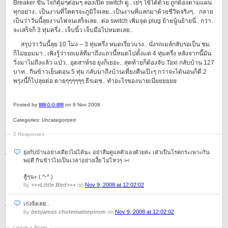
Breaker ขึ้น ใจก็ตุ้มๆต่อมๆ ลองเปิด switch ดู.. เย่ๆ ใช้ได้ด้วย ถูกต้องตามแผน
ทุกอย่าง.. เป็นงานที่โคตรจะภูมิใจเลย.. เป็นงานที่แลกมาด้วยชีวิตจริงๆ.. กลาย
เป็นว่าวันนี้ลุยงานไฟจนเสร็จเลย.. ต่อ switch เพิ่มจุด plug ย้ายนู้นย้ายนี่.. กว่า
จะเสร็จก็ 3 ทุ่มครึ่ง.. เจ็บนิ้ว เจ็บมือไปหมดเลย..
สรุปว่าวันนี้ลุย 10 โมง – 3 ทุ่มครึ่ง หมดเรี่ยวแรง.. นั่งรถเมล์กลับรอเป็น ชม.
ก็ไม่ยอมมา.. เพิ่งรู้ว่ารถเมล์ที่มาถึงแถวนี้หมดไปตั้งแต่ 4 ทุ่มครึ่ง หลังจากนี้มัน
วิ่งมาไม่ถึงแล้ว แป่ว.. อุตสาห์รอ ยุงก็เยอะ.. สุดท้ายก็ต้องจับ Taxi กลับบ้าน 127
บาท.. กินข้าวเย็นตอน 5 ทุ่ม กลับมาถึงบ้านเที่ยงคืนเป๊ะๆ กว่าจะได้นอนก็ตี 2
พรุ่งนี้ก็ไปลุยต่อ ตายๆๆๆๆๆๆ ธีรเดช.. ทำอะไรของนายเนี่ยยยยยย
Posted by
lllllll-0-0-lllllll
on 9 Nov 2008.
Categories: Uncategorized
2 Responses
ยุ่งกับบ้านอย่างเดียวไม่ได้นะ อย่าลืมดูแลตัวเองด้วยล่ะ เด๋วเป็นโรคกระเพาะกัน
พอดี กินข้าวไม่เป็นเวลาอย่างเงี้ย ไม่ไหวๆ ><
สู้ๆนะ (.^-^.)
by
+++Little Bird+++
on
Nov 9, 2008 at 12:02:02
เก่งจังเลย..
by
benjamas chotematee​pirom
on
Nov 9, 2008 at 12:02:02
Leave a Reply