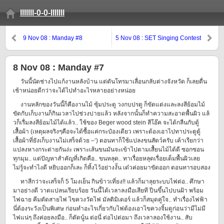
lllllll-0-0-lllllll
9 Nov 08 : Manday #8
5 Nov 08 : SET Singing Contest
– Round1
8 Nov 08 : Manday #7
วันนี้นัดช่างไปแก้งานหลังบ้าน แต่ดันโทรมาเลื่อนกลับต่างจังหวัด ก็เลยตื่น
เช้าหน่อยดีกว่าจะได้ไปทำอะไรหลายอย่างหน่อย
งานหลักของวันนี้ก็คืองานไม้ ซุ้มประตู วงกบปรตู ก็ขัดแต่งและลงสีย้อมไม้
ขัดกับเก็บงานก็กินเวลาไปช่วงบ่ายแล้ว หลังจากนั้นก็ทำความสะอาดพื้นผิว แล้
วก็เรื่มลงสีย้อมไม้ได้แล้ว.. ใช้ของ Beger wood stein สีโอ๊ค จะได้กลืนกับตู้
เสื้อผ้า (เหตุผลจริงๆคือจะได้ซื้อแค่กระป๋องเดียว เพราะต้องเอาไปทาประตูตู้
เสื้อผ้าที่ยังเก็บงานไม่เสร็จด้วย –‘) ตอนทาก็ใช้แปลงขนสัตว์ครับ เค้าเรียกว่า
แปลงหางกระต่ายกันง่ะ เพราะเส้นขนมันจะเข้าไปตามเสื้ยนไม้ได้ดี ซอกซอน
ทุกมุม.. แต่ปัญหาสำคัญที่เกิดคือ.. ขนหลุด.. ทาเรื่อยหลุดเรื่อยเต็มพื้นผิวเลย
ไม่รู้จะทำไงดี หยิบออกก็เละ ก็ทิ้งไว้อย่างงั้น เด๋วค่อยมาขัดออก ตอนทารอบสอง
ทาสีกว่าจะเสร็จก็ 5 โมงเย็น กินข้าวเที่ยง!! แล้วก็มาลุยระบบไฟต่อ.. ศึกษา
มาอย่างดี วาดแปลนเรียบร้อย วันนี้ได้เวลาลงมือเสียที ปีนขึ้นไปบนฝ้า พร้อม
ไฟฉาย คีมตัดสายไฟ ไขควงวัดไฟ มัลติมิเตอร์ แล้วก็สมุดคู่ใจ.. ทำเรื่องไฟฟ้า
นี่ต้องระวังเป็นพิเศษ ก่อนทำอะไรเกี่ยวกับไฟต้องเอาไขควงจิ้มดูก่อนว่ามีไม่มี
ไฟแน่ๆ ถึงค่อยลงมือ.. ก็ตัดนู้น ต่อนี่ ต่อไปต่อมา ถึงเวลาลองใช้งาน.. สับ