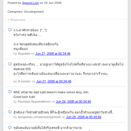
Posted by
Spaces.Live
on 24 Jun 2008.
Categories: Uncategorized
7 Responses
แวะมาทักทายน้อง [^_^]
หวังว่าสบายดีเน้อ …
ป.ล ชอบดูหนังคนเดียวเหมือนกัน
สนุกดีออก
by
Supalak
on
Jun 27, 2008 at 00:34:46
ดูหนังเยอะจริงๆ…. มาอยู่เมกาได้ดูหนังโรงไปครั้งเดียวเอง แต่เช่า dvd มาดูเต็มไป
หมดเลย 555
อะไรคือการเดินทางอันแสนเปลี่ยวและยาวนานอะ รีบๆมาเล่าเร็วๆนะ
by
A wrote:
on
Jun 27, 2008 at 00:34:46
Well, what his dad said doesn’t make sense leoy, imo.
Good luck kub!
by
Pachara Supanakoon
on
Jun 26, 2008 at 00:34:46
สู้ๆคับเอาใจช่วยด้วยอีกคน พี่ก็จะสู้เหมือนกัน ตอกย้ำตัวเองอยู่ทุกวันช่วงนี้..
by
benjamas chotematee​pirom
on
Jun 26, 2008 at 00:34:46
ขมับคนมันบวมยังงั้นได้จริงเหรอพี่ น่ากลัวมากมาย