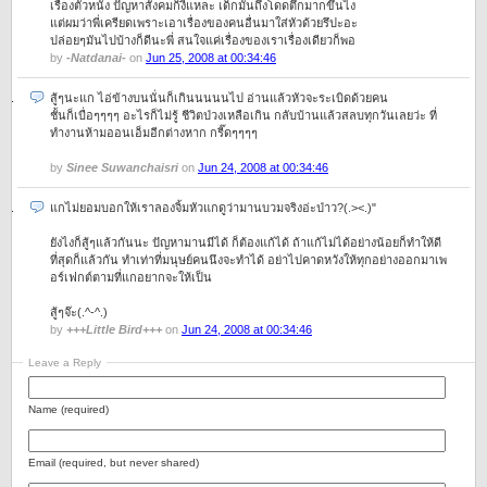
เรื่องตั๋วหนัง ปัญหาสังคมก็งี้แหละ เด็กมันถึงโดดตึกมากขึ้นไง
แต่ผมว่าพี่เครียดเพราะเอาเรื่องของคนอื่นมาใส่หัวด้วยรึปะอะ
ปล่อยๆมันไปบ้างก็ดีนะพี่ สนใจแค่เรื่องของเราเรื่องเดียวก็พอ
by
-Natdanai-
on
Jun 25, 2008 at 00:34:46
สู้ๆนะแก ไอ่ข้างบนนั่นก็เกินนนนนไป อ่านแล้วหัวจะระเบิดด้วยคน
ชั้นก็เบื่อๆๆๆๆ อะไรก็ไม่รู้ ชีวิตป่วงเหลือเกิน กลับบ้านแล้วสลบทุกวันเลยว่ะ ที่
ทำงานห้ามออนเอ็มอีกต่างหาก กรี๊ดๆๆๆๆ
by
Sinee Suwanchais​ri
on
Jun 24, 2008 at 00:34:46
แกไม่ยอมบอกให้เราลองจิ้มหัวแกดูว่ามานบวมจริงอ่ะป่าว?(.><.)"
ยังไงก็สู้ๆแล้วกันนะ ปัญหามานมีได้ ก็ต้องแก้ได้ ถ้าแก้ไม่ได้อย่างน้อยก็ทำให้ดี
ที่สุดก็แล้วกัน ทำเท่าที่มนุษย์คนนึงจะทำได้ อย่าไปคาดหวังให้ทุกอย่างออกมาเพ
อร์เฟกต์ตามที่แกอยากจะให้เป็น
สู้ๆจ๊ะ(.^-^.)
by
+++Little Bird+++
on
Jun 24, 2008 at 00:34:46
Leave a Reply
Name (required)
Email (required, but never shared)