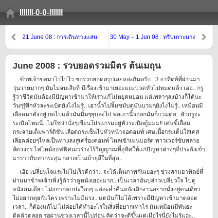
lllllll-0-0-lllllll
21 June 08 : การเดินทางแสน
30 May – 1 Jun 08 : ทริปเกาะนาง
เปลี่ยวและยาวนาน..
ยวน #2
June 2008 : รวบยอดรวมมิตร ต้นเมถุน
ข้าพเจ้าขอมาไวไปไว ขอรวบยอดสรุปเลยหล่ะกันครับ.. 3 อาทิตย์ที่ผ่านมา
วุ่นวายมากๆ มันไม่จบเสียที มีเรื่องเข้ามาเยอะแยะปวดหัวไปหมดแล้ว เออ.. กรู
รู้ว่าชีวิตมันต้องมีปัญหาเข้ามาให้เราแก้ไม่หยุดหย่อน แต่เพลาๆลงบ้างก็ได้นะ
วันๆรู้สึกหัวจะระเบิดยังไงไม่รู้.. เอานิ้วไปจิ้มขมับดูมันบวมๆยังไงไม่รู้.. เหมือนมี
เลือดมาคั่งอยู่ กดไปแล้วมันนิ่มๆยุบลงไป พอเอานิ้วออกมันก็บวมต่อ.. หัวกรูจะ
ระเบิดไหมนี่.. ไม่ใช่ว่านั่งๆเขียนโปรแกรมอยู่หัวระเบิดตู้มมม!! เศษขี้เลื่อน
กระจายเต็มพาร์ติชัน เลือดกระเซ็นไปทั่วหน้าจอคอมพ์ เศษเนื้อกระเด็นใส่เคส
เลือดค่อยๆไหลเป็นทางลงสู่เครื่องคอมพ์ ไหลเข้าเมนบอร์ด พาวเวอร์ซับพลาย
ลัดวงจร ไฟไหม้ออฟฟิศเผาร่างไร้วิญญาณที่อุทิศให้แก่ปัญหาต่างๆที่ประดังเข้า
มาราวกับห่ากระสุน กลายเป็นเถ้าธุลีในที่สุด..
เฮ้อ เปลี่ยนใจแระไม่ไปเร็วดีกว่า.. จะได้เห็นภาพกันเยอะๆ ช่วงสามอาทิตย์ที่
ผ่านมาข้าพเจ้าเพิ่งรู้ตัวว่าดูหนังเยอะมาก.. เป็นเวลาอันปล่าวเปลียวใจ ไปดู
หนังคนเดียว ไม่อยากพบปะใครๆ แต่ละค่ำคืนหลังเลิกงานอยากนั่งอยู่คนเดียว
ไม่อยากคุยกับใคร เพราะไม่มีแรง.. แต่มันก็ไม่ได้เพราะมีปัญหาเข้ามาตลอด
เวลา.. ก็ต้องแก้ไป ไม่ค่อยได้ทำอะไรในสิ่งที่อยากเท่าไร มันเหมือนมีพันธะ
ติดตัวตลอด รอผ่านช่วงเวลานี้ไปก่อน คิดว่าจะดีขึ้นแต่เมื่อไรนี่ยังไม่รู้แฮะ..