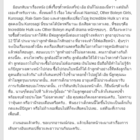
ย้อนกลับมาเรื่องหนัง (เพิ่งรื้อๆตั๋วหนังเสร็จ) เอ้อ มันก็ไม่เยอะนี่หว่า แต่มันก็
เยอะสำหรับเราล่ะ.. ทั้งหมดก็ 5 เรื่อง ไล่มาตั้งแต่ Narnia2, Other Boleyn Girls,
Kurosagi, Rak-Sam-Sao และล่าสุดเพิ่งเปลี่ยวไปดู Incredible Hulk มา ห่วย
สุดคงเป็น Kurosagi นี่ขนาดได้บัตรฟรีมานะ ยังเสียดายเวลาเลย.. ที่ชอบๆคือ
Incredible Hulk และ Other Boleyn สนุกดี drama หนักๆชอบๆ.. มีเรื่องระหว่าง
รอซื้อตั๋วหนังมาเล่าให้ฟัง มีพ่อลูกคู่หนึ่งต่อแถวอยู่ข้างหลังเรา ลูกอายุประมาณ
12 ปีได้ ประมาณว่าลูกทำผิดอะไรสักอย่าง ที่อาจจะทำให้พ่อเสียหน้า.. คุ้นๆว่า
จะเป็นเรื่องจองตั๋วนี่ล่ะ คงเรื่องเสียส่วนลดหรือเสียโอกาสในการดูหนังสักอย่าง
แล้วพ่อก็สอนลูก.. สอนแบบว่า "ลูกทำอย่างงี้ไม่ฉลาดเลย.. คนเรามันต่างกันก็
ตรงนี้ล่ะ.. ตรงไหวพริบ ลูกต้องมีไหวพริบ ลูกต้องคิดให้ได้ว่าอะไรควรทำไม่ควร
ทำ ลูกต่อแถวไปก็น่าจะซื้อไปก่อนไม่ต้องรอพ่อ เงินไม่พอ มือถือก็มีทำไมไม่รู้จัก
แก้ปัญหาเฉพาะหน้าไปก่อน ซื้อไปก่อนใบหนึ่งก็ได้ ถ้าลูกทำอย่างงี้ทีหลังลูกก็มา
ดูคนเดียวแล้วกัน" แล้วก็เล่นเทปซ้ำไปซ้ำมาตอกย้ำไปอยู่ได้ เฮ้ย นี่ลูกคุณนะ
ทำไมพูดรุนแรงขนาดนั้น.. สงสารเด็กมากๆเลย อายุแค่นี้ไม่น่าจะต้องมารับ
ภาระรับผิดชอบอะไรขนาดนั้น.. เราก็หันกลับไปมองหน้าเด็ก.. ก็ยืนนิ่งๆตัวแข็ง
ทื่อ.. นานๆก็ตอบไปที "แล้วจะรู้มั้ยอ่ะ" "ทำไมลูกพูดอย่างงี้"แล้วก็เล่นเทปซ้ำ
พร้อมจบด้วยประโยค "ไม่ฉลาดเลย" เฮ้อ คุณพ่องก็คงฉลาดหน่ะครับ.. ไม่ทราบ
ว่าหุ้นตก หรือว่ามีรอบเดือนหรือครับ.. ฟันธงว่าเด็กคนนี้โตขึ้นไปจะเป็นเด็กเก็บ
กดและมีปัญหา หรือไม่ถ้าเจอเพื่อนไม่ดีก็จะเสียคนไปเลย.. แต่ดีนะที่เราเจอ
เพื่อนดี..
ง่วงนอนแล้วครับ.. ขอเบรกอารมณ์ก่อน.. แล้วบล็อกหน้าจะมาเล่าเรื่องการ
เดินทางอันแสนเปลี่ยวและยาวนานกันนะครับ..