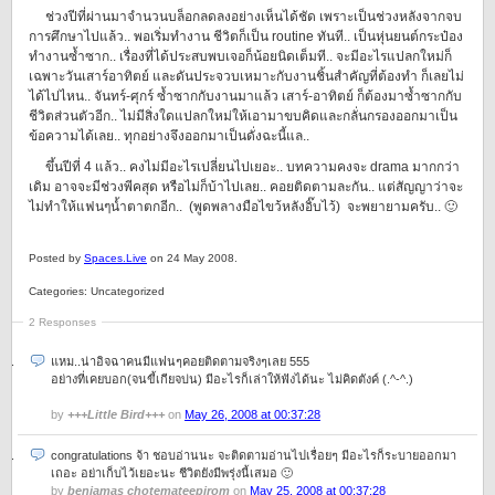
ช่วงปีที่ผ่านมาจำนวนบล็อกลดลงอย่างเห็นได้ชัด เพราะเป็นช่วงหลังจากจบ
การศึกษาไปแล้ว.. พอเริ่มทำงาน ชีวิตก็เป็น routine ทันที.. เป็นหุ่นยนต์กระป๋อง
ทำงานซ้ำซาก.. เรื่องที่ได้ประสบพบเจอก็น้อยนิดเต็มที.. จะมีอะไรแปลกใหม่ก็
เฉพาะวันเสาร์อาทิตย์ และดันประจวบเหมาะกับงานชิ้นสำคัญที่ต้องทำ ก็เลยไม่
ได้ไปไหน.. จันทร์-ศุกร์ ซ้ำซากกับงานมาแล้ว เสาร์-อาทิตย์ ก็ต้องมาซ้ำซากกับ
ชีวิตส่วนตัวอีก.. ไม่มีสิ่งใดแปลกใหม่ให้เอามาขบคิดและกลั่นกรองออกมาเป็น
ข้อความได้เลย.. ทุกอย่างจึงออกมาเป็นดั่งฉะนี้แล..
ขึ้นปีที่ 4 แล้ว.. คงไม่มีอะไรเปลี่ยนไปเยอะ.. บทความคงจะ drama มากกว่า
เดิม อาจจะมีช่วงพีคสุด หรือไม่ก็บ้าไปเลย.. คอยติดตามละกัน.. แต่สัญญาว่าจะ
ไม่ทำให้แฟนๆน้ำตาตกอีก.. (พูดพลางมือไขว้หลังอิ๊บไว้) จะพยายามครับ.. 🙂
Posted by
Spaces.Live
on 24 May 2008.
Categories: Uncategorized
2 Responses
แหม..น่าอิจฉาคนมีแฟนๆคอยติดตามจริงๆเลย 555
อย่างที่เคยบอก(จนขี้เกียจบ่น) มีอะไรก็เล่าให้ฟังได้นะ ไม่คิดตังค์ (.^-^.)
by
+++Little Bird+++
on
May 26, 2008 at 00:37:28
congratulations จ้า ชอบอ่านนะ จะติดตามอ่านไปเรื่อยๆ มีอะไรก็ระบายออกมา
เถอะ อย่าเก็บไว้เยอะนะ ชีวิตยังมีพรุ่งนี้เสมอ 🙂
by
benjamas chotematee​pirom
on
May 25, 2008 at 00:37:28