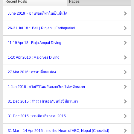
Recent Posts
Pages
June 2019 ~ บ้านร้อนก็ทำให้เย็นขึ้นได้
26-31 Jul 18 ~ Bali | Rinjani | Earthquake!
11-19 Apr 18 : Raja Ampat Diving
1-10 Apr 2016 : Maldives Diving
27 Mar 2016 : การเปลี่ยนแปลง
1 Jan 2016 : สวัสดีปีใหม่อันสงบเงียบไม่เหมือนเคย
31 Dec 2015 : สำรวจตัวเองกับหนึ่งปีที่ผ่านมา
31 Dec 2015 : รวมมิตรกิจกรรม 2015
31 Mar – 14 Apr 2015 : Into the Heart of ABC, Nepal (Checklist)