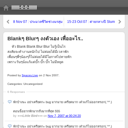
lllllll-0-0-lllllll
8 Nov 07 : ประมวลชีวิตช่วงมรสุม
15-23 Oct 07 : ค่ายกลางปี Slum
โหมกระหน่ำ…
@ เลย
Blankๆ Blurๆ งงตัวเอง เพื่ออะไร..
หัว Blank Blank Blur Blur ไม่รู้เป็นไร
สงสัยจะทำงานหนักไป ไม่ค่อยได้มีเวลาพัก
เพื่อนๆพี่ๆน้องๆก็ไม่ค่อยได้มีโอกาสไปทายทัก
เพราะวันๆนั่งแก้แต่บั๊ก บั๊ก บั๊ก ไม่มีหยุด
Posted by
Spaces.Live
on 2 Nov 2007.
Categories: Uncategorized
6 Responses
พักบ้างนะ อย่าเครียดกะ bug มากมาย เครียดมาก เด๋วแก้ไม่ออกหรอก(.^^.)
ตอนนี้อยากพักมากถึงมากที่สุด 555
by
+++Little Bird+++
on
Nov 7, 2007 at 00:24:20
พักบ้างนะ อย่าเครียดกะ bug มากมาย เครียดมาก เด๋วแก้ไม่ออกหรอก(.^^.)