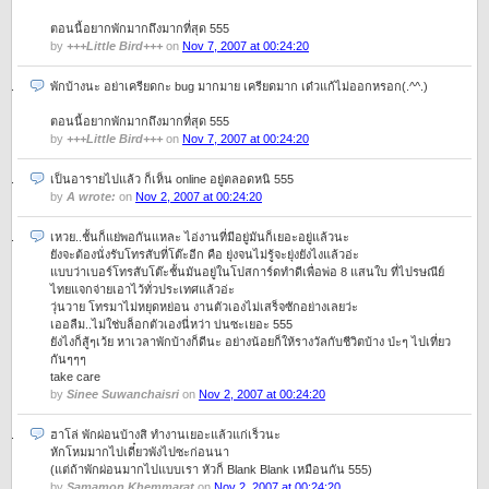
ตอนนี้อยากพักมากถึงมากที่สุด 555
by
+++Little Bird+++
on
Nov 7, 2007 at 00:24:20
พักบ้างนะ อย่าเครียดกะ bug มากมาย เครียดมาก เด๋วแก้ไม่ออกหรอก(.^^.)
ตอนนี้อยากพักมากถึงมากที่สุด 555
by
+++Little Bird+++
on
Nov 7, 2007 at 00:24:20
เป็นอารายไปแล้ว ก็เห็น online อยู่ตลอดหนิ 555
by
A wrote:
on
Nov 2, 2007 at 00:24:20
เหวย..ชั้นก็แย่พอกันแหละ ไอ่งานที่มีอยู่มันก็เยอะอยู่แล้วนะ
ยังจะต้องนั่งรับโทรสับที่โต๊ะอีก คือ ยุ่งจนไม่รู้จะยุ่งยังไงแล้วอ่ะ
แบบว่าเบอร์โทรสับโต๊ะชั้นมันอยู่ในโปสการ์ดทำดีเพื่อพ่อ 8 แสนใบ ที่ไปรษณีย์
ไทยแจกจ่ายเอาไว้ทั่วประเทศแล้วอ่ะ
วุ่นวาย โทรมาไม่หยุดหย่อน งานตัวเองไม่เสร็จซักอย่างเลยว่ะ
เออลืม..ไม่ใช่บล็อกตัวเองนี่หว่า บ่นซะเยอะ 555
ยังไงก็สู้ๆเว้ย หาเวลาพักบ้างก็ดีนะ อย่างน้อยก็ให้รางวัลกับชีวิตบ้าง ป่ะๆ ไปเที่ยว
กันๆๆๆ
take care
by
Sinee Suwanchais​ri
on
Nov 2, 2007 at 00:24:20
ฮาโล่ พักผ่อนบ้างสิ ทำงานเยอะแล้วแก่เร็วนะ
หักโหมมากไปเดี๋ยวพังไปซะก่อนนา
(แต่ถ้าพักผ่อนมากไปแบบเรา หัวก็ Blank Blank เหมือนกัน 555)
by
Samamon Khemmarat
on
Nov 2, 2007 at 00:24:20