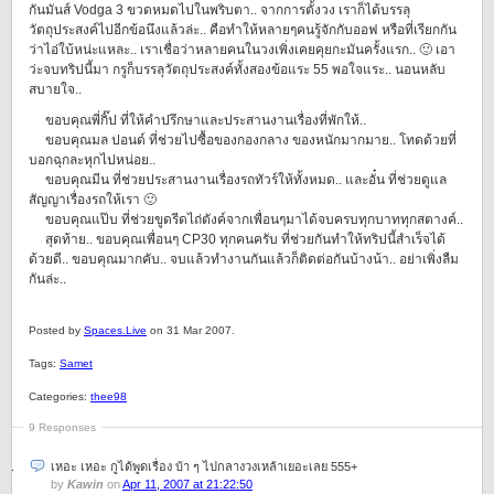
กันมันส์ Vodga 3 ขวดหมดไปในพริบตา.. จากการตั้งวง เราก็ได้บรรลุ
วัตถุประสงค์ไปอีกข้อนึงแล้วล่ะ.. คือทำให้หลายๆคนรู้จักกับออฟ หรือที่เรียกกัน
ว่าไอ่ใบ้หน่ะแหละ.. เราเชื่อว่าหลายคนในวงเพิ่งเคยคุยกะมันครั้งแรก.. 🙂 เอา
ว่ะจบทริปนี้มา กรูก็บรรลุวัตถุประสงค์ทั้งสองข้อแระ 55 พอใจแระ.. นอนหลับ
สบายใจ..
ขอบคุณพี่กิ๊ป ที่ให้คำปรึกษาและประสานงานเรื่องที่พักให้..
ขอบคุณมล ปอนด์ ที่ช่วยไปซื้อของกองกลาง ของหนักมากมาย.. โทดด้วยที่
บอกฉุกละหุกไปหน่อย..
ขอบคุณมีน ที่ช่วยประสานงานเรื่องรถทัวร์ให้ทั้งหมด.. และอั๋น ที่ช่วยดูแล
สัญญาเรื่องรถให้เรา 🙂
ขอบคุณแป๊บ ที่ช่วยขูดรีดไถ่ตังค์จากเพื่อนๆมาได้จบครบทุกบาททุกสตางค์..
สุดท้าย.. ขอบคุณเพื่อนๆ CP30 ทุกคนครับ ที่ช่วยกันทำให้ทริปนี้สำเร็จได้
ด้วยดี.. ขอบคุณมากคับ.. จบแล้วทำงานกันแล้วก็ติดต่อกันบ้างน้า.. อย่าเพิ่งลืม
กันล่ะ..
Posted by
Spaces.Live
on 31 Mar 2007.
Tags:
Samet
Categories:
thee98
9 Responses
เหอะ เหอะ กูได้พูดเรื่อง บ้า ๆ ไปกลางวงเหล้าเยอะเลย 555+
by
Kawin
on
Apr 11, 2007 at 21:22:50