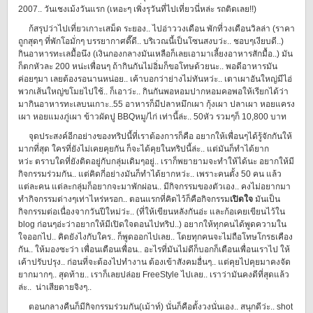
2007.. วันเชงเม้งวันแรก (เหอะๆ เพิ่งรุวันที่ไปเที่ยวนี่หล่ะ รถติดเลย!!)
ก้สรุปว่าไปเที่ยวเกาะเสม็ด ระยอง.. ไปอ่าววงเดือน พักที่วงเดือนวิลล่า (ราคา
ถูกสุดๆ ที่พักโอมั่กๆ บรรยากาศดี๊ดี.. บริเวณนี้เป็นโซนสงบว่ะ.. ชอบๆเงียบดี..)
กินอาหารทะเลมื้อนึง (เงินกองกลางมันเหลือก็เลยเอามาเลี้ยงอาหารสักมื้อ..) มัน
ก็ตกหัวละ 200 หน่ะเพื่อนๆ ถ้ากินกันไม่อิ่มก็ขอโทษด้วยนะ.. พอดีอาหารมัน
ค่อยๆมา เลยต้องรอนานหน่อย.. เค้าบอกว่าย่างไม่ทันหว่ะ.. เตาเผาอันใหญ่มีไอ่
พวกเส้นใหญ่ขโมยไปใช้.. ก็เอาว่ะ.. กินกันพอหอมปากหอมคอพอให้เรียกได้ว่า
มากินอาหารทะเลบนเกาะ..55 อาหารก็มีปลาหมึกเผา กุ้งเผา ปลาเผา หอยแครง
เผา หอยแมงภู่เผา ข้าวผัดปู BBQหมู/ไก่ เท่านี้ล่ะ.. 50หัว รวมๆก็ 10,800 บาท
จุดประสงค์อีกอย่างของทริปนี้ที่เราต้องการก็คือ อยากให้เพื่อนๆได้รู้จักกันให้
มากที่สุด ใครที่ยังไม่เคยคุยกัน ก็จะได้คุยในทริปนี้ล่ะ.. แต่มันก็ทำได้ยาก
หว่ะ ตราบใดที่ยังติดอยู่กับกลุ่มเดิมๆอยู่.. เราก็พยายามจะทำให้ได้นะ อยากให้มี
กิจกรรมร่วมกัน.. แต่คิดกี่อย่างมันก็ทำได้ยากหว่ะ.. เพราะคนตั้ง 50 คน แล้ว
แต่ละคน แต่ละกลุ่มก็อยากจะมาพักผ่อน.. มีกิจกรรมของตัวเอง.. คงไม่อยากมา
ทำกิจกรรมต่างๆเท่าไหร่หรอก.. ตอนแรกที่คิดไว้ก็คือกิจกรรม
เปิดใจ
มันเป็น
กิจกรรมต่อเนื่องจากวันปีใหม่ว่ะ.. (ที่ให้เขียนหลังกันอ่ะ และก้อเคยเขียนไว้ใน
blog ก่อนๆอ่ะว่าอยากให้มีเปิดใจตอนไปทริป..) อยากให้ทุกคนได้พูดความใน
ใจออกไป.. คิดยังไงกับใคร.. ก็พูดออกไปเลย.. โดยทุกคนจะไม่ถือโทษโกรธเคือง
กัน.. ให้มองซะว่า เพื่อนเตือนเพื่อน.. อะไรที่มันไม่ดีก็บอกก็เตือนเพื่อนเราไป ให้
เค้าปรับปรุง.. ก่อนที่จะต้องไปทำงาน ต้องเข้าสังคมอื่นๆ.. แต่คุยไปคุยมาคงจัด
ยากมากๆ.. สุดท้าย.. เราก็เลยปล่อย FreeStyle ไปเลย.. เราว่ามันคงดีที่สุดแล้ว
ล่ะ.. น่าเสียดายจิงๆ..
ตอนกลางคืนก็มีกิจกรรมร่วมกัน(เม้าท์) นั่นก็คือตั้งวงนั่นเอง.. สนุกดีว่ะ.. shot