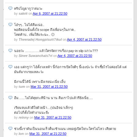
ทริปโญธากูว่าล่มวะ
by
sakrit
on
Apr 6, 2007 at 21:22:50
โอ๋ๆๆ.. ไม่ได้ลืมเน่อ..
พอดีตอนนั้นตั้งใจ scope ถึงเพื่อนๆในภาค..
โทดค้าบ.. เพิ่มให้แระนะ.. 🙂
by
Theeradej Hongpisutt?ikul
on
Apr 4, 2007 at 21:22:50
นอยว่ะ ………….แล้วใครจัดการเรื่อง pay-in slip แกวะ???
by
Sinee Suwanchais?ri
on
Apr 4, 2007 at 21:22:50
เออ แต่กรูว่า ไอ้ตั้งวงเหล้า นี้ก้อการเปิดใจดีๆ นี้เองป่ะว่ะ จำเชี้ยไรไม่ค่อยได้ แต่
มันส์มากเรยแหละว่ะ
มีงานนี้ได้นี่ เพราะมึงเรยน่ะเนี่ย เอิ้บ
by
tum
on
Mar 31, 2007 at 21:22:50
อืม……ไม่ได้คุยกะทีน๊าน นาน ลืมเราไปแล้วรึยังเนี่ย….
เรียนจบแล้วดีใจด้วยน๊า…(ปนอิจฉาเล็กๆ)
ต่อไปก็ตั้งใจทำงานนะจ๊ะ
by
reinny
on
Mar 31, 2007 at 21:22:50
ช่วงนี้เราดันเป็นนอนเร็วตื่นเช้าแมน เลยอยู่เปิดใจกะใครไม่ไหว เสียดาย
by
Ion
on
Mar 31, 2007 at 21:22:50