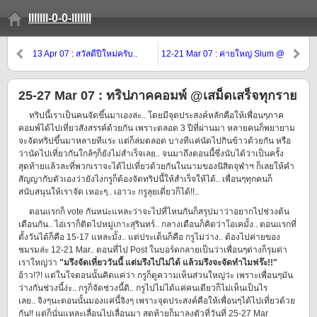
lllllll-0-0-lllllll
13 Apr 07 : สวัสดีปีใหม่ครับ..
12-21 Mar 07 : ค่ายใหญ่ Slum @
เชียงใหม่
25-27 Mar 07 : ทริปภาคคอมพ์ @เสม็ดเสร็จทุกราย
ทริปนี้เราเป็นคนจัดขึ้นมาเองล่ะ.. โดยมีจุดประสงค์หลักคือให้เพื่อนๆภาค
คอมพ์ได้ไปเที่ยวสังสรรค์ด้วยกัน เพราะตลอด 3 ปีที่ผ่านมา หลายคนก็พยายาม
จะจัดทริปขึ้นมาหลายทีแระ แต่ก็ล่มตลอด บางทีแค่นัดไปกินข้าวด้วยกัน หรือ
ว่านัดไปเที่ยวกันใกล้ๆก็ยังไม่สำเร็จเลย.. จนมาถึงตอนนี้ซึ่งนับได้ว่าเป็นครั้ง
สุดท้ายแล้วละที่พวกเราจะได้ไปเที่ยวด้วยกันในนามของนิสิตจุฬาฯ ก็เลยให้คำ
สัญญากับตัวเองว่ายังไงกรูก็ต้องจัดทริปนี้ให้สำเร็จให้ได้.. เพื่อนๆทุกคนก็
สนับสนุนให้เราจัด เหอะๆ.. เอาวะ กรูลุยเดี่ยวก็ได้!!..
ตอนแรกก็ vote กันหน่ะแหละว่าจะไปที่ไหนกันก็สรุปมาว่าอยากไปช่วงต้น
เดือนกัน.. ไอ่เราก็ติดไปหมู่เกาะสุรินทร์.. กลางเดือนก็คิดว่าโอเคมั้ง.. ตอนแรกที่
ตั้งวันได้ก็คือ 15-17 แหละมั้ง.. แต่ประเด็นก็คือ กรูไม่ว่าง.. ต้องไปค่ายของ
ชมรมล่ะ 12-21 Mar.. ตอนที่ไป Post ในบอร์ดกลายเป็นว่าเพื่อนๆต่างก็รุมด่า
เราใหญ่ว่า
"มรึงจัดเที่ยววันนี้ แต่มรึงไปไม่ได้ แล้วมรึงจะจัดทำไมฟร๊ะ!!"
อ้าว!?! แต่ในใจตอนนั้นคิดแค่ว่า กรูก็ดูความเห็นส่วนใหญ่ว่ะ เพราะเพื่อนๆมัน
ว่างกันช่วงนี้ง่ะ.. กรูก็จัดช่วงนี้ดิ.. กรูไปไม่ได้แค่คนเดียวก็ไม่เห็นเป็นไร
เลย.. จิงๆนะตอนนั้นมองแค่นี้จิงๆ เพราะจุดประสงค์คือให้เพื่อนๆได้ไปเที่ยวด้วย
กัน!! แต่ก็นั่นแหละเลื่อนไปเลื่อนมา สุดท้ายก็มาลงตัวที่วันที่ 25-27 Mar