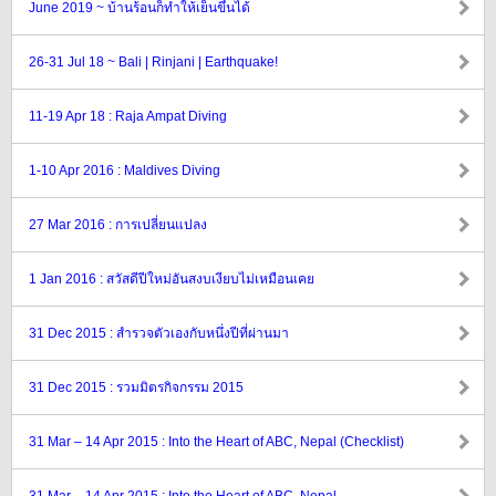
June 2019 ~ บ้านร้อนก็ทำให้เย็นขึ้นได้
26-31 Jul 18 ~ Bali | Rinjani | Earthquake!
11-19 Apr 18 : Raja Ampat Diving
1-10 Apr 2016 : Maldives Diving
27 Mar 2016 : การเปลี่ยนแปลง
1 Jan 2016 : สวัสดีปีใหม่อันสงบเงียบไม่เหมือนเคย
31 Dec 2015 : สำรวจตัวเองกับหนึ่งปีที่ผ่านมา
31 Dec 2015 : รวมมิตรกิจกรรม 2015
31 Mar – 14 Apr 2015 : Into the Heart of ABC, Nepal (Checklist)