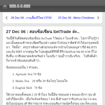
lllllll-0-0-lllllll
28 Dec 06 : งานเลี้ยงปีใหม่ CP30
25 Dec 06 : Merry Christmas
Krub..
27 Dec 06 : สอบข้อเขียน SetTrade ล่ะ..
วันนี้พี่วันดีนัดสอบข้อเขียน SetTrade ไว้ตอน 9 โมงเช้าล่ะ.. ไอ่เราก็ไม่รู้ว่า
แถวนั้นตอนเช้ารถจะติดหรือเปล่า แต่เดาไปก่อนว่าติดชัวร์ ก็มันกรุงเทพนี่
นา.. ใช่มั้ย?.. สรุปว่าเดินทางด้วยรถเมล์จากบ้านไปลงอนุสาวรีย์ ต่อ BTS
และนั่ง MRT จากสุขุมวิท ไปลงศูนย์สิริกิติ์ สิริรวมประมาณ 60 บาท ก็ไป
ถึงชั้น 10 ตึกตลาดหลักทรัพย์ 9 โมงเป๊ะ!! ขอย้ำว่าเป๊ะจริงๆ… ไปถึงพี่เค้า
ก็ลากเข้าห้องสอบทันที 55..
ข้อสอบแบ่งเป็น 3 ส่วนล่ะ..
Aptitude Test 70 ข้อ
Maths Test 20 หรือ 30 ข้อไม่รุ ไม่แน่ใจ
Englisk Skill 70 ข้อ
ให้เวลาสอบทั้งหมด 2.30 ชั่วโมง วันนี้มีมาสอบแค่ 4 คนเอง มีเรา จุ่น เต้
แล้วก็ป๊อกเล็ก.. เมื่อวันจันทร์สอบ 7 คน พี่เค้าบอกว่ารับประมาณ 5-6 คน
ยังไม่แน่นอน เค้าพิจารณาจากคะแนนสัมภาษณ์ครั้งก่อน และก็คะแนน