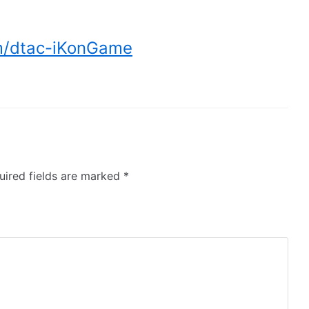
m/dtac-iKonGame
uired fields are marked
*