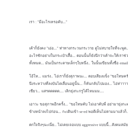
เรา
มีอะไรเหรอคับ…
: "
"
เค้าก็ยังคง
เอ่อ…
ท่าทางกระวนกระวาย ดูไม่สบายใจที่จะพูด… 
"
"
อะไรซักอย่างในกระเป๋าเสื้อ… ตอนนั้นก็ยังนึกว่าเค้าจะให้เราช่วยอ
ทั้งหมด… มันเป็นกระดาษเล็กๆใบหนึ่ง.. ในนั้นเขียนทั้งชื่อ
emai
โอ้โห… แมร่ง.. ไอ่เราก็ยังสุภาพนะ… ตอบเสียงแข็ง
ขอโทษคร
"
นึงระหว่างที่ลงบันไดเลื่อนอยู่นั้น… ก็หันกลับไปมอง… ไอ่ห่าา
เชียว… แสรดดดดด…. เลิกยุ่งกะกรูได้ไหมมม….
เอาวะ ขอสุภาพอีกครั้ง…
ขอโทษคับ ไม่เอาคับพี่ อย่ามายุ่งกะ
"
ข้างหน้าลงไปก่อน… กะเดินเข้า
พอดีเห็นไม่ตามมาแล้วก
se-ed
ตกใจจิงๆนะเนี่ย.. ไม่เคยเจอแบบ
แบบนี้…สังคมสมัยน
aggressive