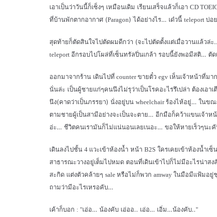
เอาเป็นว่าวันนี้ก็เซ็งๆ เหมือนเดิม เรียนเสร็จแล้วก็เอา
CD TOEI
ที่บ้านพักตากอากาศ (
) ได้อย่างไร… เด๋วนี้
บ่อ
Paragon
teleport
สุดท้ายก็ตัดสินใจไปตัดผมดีกว่า (จะไปตัดตั้งแต่เมื่อวานแล้วล่ะ.. 
อีกรอบไปโผล่ที่เซ็นทรัลปิ่นเกล้า รอบนี้ยังพอมีสติ… ตัด
teleport
ออกมาจากร้าน เดินไปที่
ขายตั๋ว
เห็นเจ้าหน้าที่มา
counter
egv
นั่นล่ะ เป็นผู้ชายแก่ๆคนนึงไม่รุว่าเป็นโรคอะไรรึเปล่า ต้องเอา
นึง(คาดว่าเป็นภรรยา) นั่งอยู่บน
ร้องไห้อยู่… ในขณ
wheelchair
ตามชายผู้เป็นสามีอย่างจะเป็นจะตาย… อีกมือก็คว้าแขนเจ้าหน้า
อ่ะ… ชีวิตคนเรามันก็ไม่แน่นอนเลยเนอะ… ขอให้หายเร็วๆนะคั
เดินลงไปชั้น
แวะเข้าห้องน้ำ หน้า
ใครเคยเข้าห้องน้ำเซ็นท
4
B2S
สาธารณะวางอยู่เต็มไปหมด ตอนที่เดินเข้าไปก็ไม่มีอะไรน่าสงส
สะกิด แต่งตัวคล้ายๆ
หรือไม่ก็พวก
ในมือมีแฟ้มอยู
sale
amway
ถามว่ามีอะไรเหรอคับ…
เค้าก็บอก
เอ่อ… น้องคับ เอ่ออ.. เอ่อ… เอิ่ม…น้องคับ..
: "
"