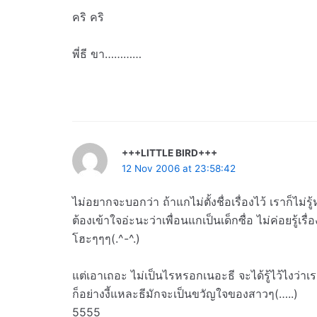
คริ คริ
พี่ธี ขา…………
+++LITTLE BIRD+++
12 Nov 2006 at 23:58:42
ไม่อยากจะบอกว่า ถ้าแกไม่ตั้งชื่อเรื่องไว้ เราก็ไม
ต้องเข้าใจอ่ะนะว่าเพื่อนแกเป็นเด็กซื่อ ไม่ค่อยรู้เร
โฮะๆๆๆ(.^-^.)
แต่เอาเถอะ ไม่เป็นไรหรอกเนอะธี จะได้รู้ไว้ไงว่าเรต
ก็อย่างงี้แหละธีมักจะเป็นขวัญใจของสาวๆ(…..)
5555