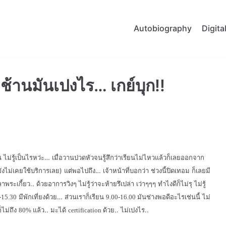
Autobiography
Digit
ช้านมันเปงไร… เกย์บุก!!
 ไม่รู้เป็นไรหว่ะ… เมื่อวานปวดหัวจนรู้สึกว่าเรียนไม่ไหวแล้วก็เลยออกจาก
ยังไม่เคยใช้บริการเลย) แต่พอไปถึง… เจ้าหน้าที่บอกว่า ช่วงนี้ปิดเทอม ก็เลยมี
ะเกี้ยว.. ด้วยอาการวิงๆ ไม่รู้ว่าจะห้ายรึเปล่า เว่าๆๆๆ ทำไงดีก็ไม่รุ ไม่รู้
มีพักเที่ยงด้วย… ส่วนเราก็เรียน
มันช่างพอดีอะไรเช่นนี้ ไม่
-15.30
9.00-16.00
็ไม่ถึง
แล้ว.. มะได้
ด้วย.. ไม่เปงไร..
80%
certification