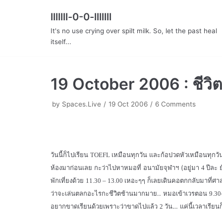
lllllll-0-0-lllllll
Skip
It's no use crying over spilt milk. So, let the past heal
to
itself...
content
19 October 2006 : ชีวิต
by
Spaces.Live
19 Oct 2006
6 Comments
วันนี้ก็ไปเรียน
เหมือนทุกวัน และก้อปวดหัวเหมือนทุกวัน
TOEFL
ห้องมาก่อนเลย กะว่าไปหาหมอที่ อนามัยจุฬาฯ (อยู่มา
ปีละ 
4
พักเที่ยงด้วย
เหอะๆๆ ก็เลยเดินคอตกกลับมาที่ศาลาพร
11.30 – 13.00
ว่าจะเล่นตลกอะไรกะชีวิตช้านมากมาย.. หมอเข้าเวรตอน
9.30
อยากขาดเรียนด้วยเพราะว่าขาดไปแล้ว
วัน… แค่นี้เวลาเรียนก
2