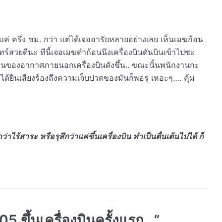
่งแค่ ครึ่ง ชม. กว่า แต่ได้เจออารัยหลายอย่างเลย เห็นเมฆก้อน
นทร์สวยดีนะ ทีนี้เจอเมฆดำก้อนนึงเครื่องบินดันบินเข้าไปซะ
วนของอากาศภายนอกเครื่องบินดังขึ้น.. ขณะนั้นพนักงานกะ
.
ได้ยินเสียงร้องถึงความเจ็บปวดของมันก็พอรุ เหอะๆ…. คุ้ม
าไร้สาระ หรือรุสึกว่าแค่ขึ้นเครื่องบิน ทำเป็นตื่นเต้นไปได้ ก็
5 ขึ้นเครื่องบินครั้งแรก…”