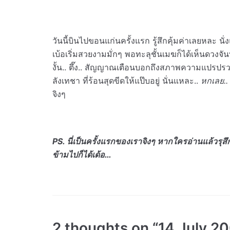
วันนี้บินไปขอนแก่นครั้งแรก รู้สึกคุ้มค่าเลยหละ นั
เบ้อเริ่มสวยงามมั่กๆ พอทะลุชั้นเมฆก็ได้เห็นดวงจั
งั้น.. ตึ๊ง.. สัญญาณเตือนบอกถึงสภาพความแปรปร
ลังเทชา ที่ร้อนสุดขีดให้แป๊บอยู่ นั่นแหละ..
หกเลย.
จิงๆ
PS. นี่เป็นครั้งแรกของเราจิงๆ หากใครอ่านแล้วรุสึกว่
ข้ามไปก็ได้เด้อ…
2 thoughts on “14 July 200