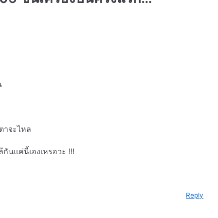
น
้ำตาจะไหล
้กันแค่นี้เองเหรอวะ !!!
Reply