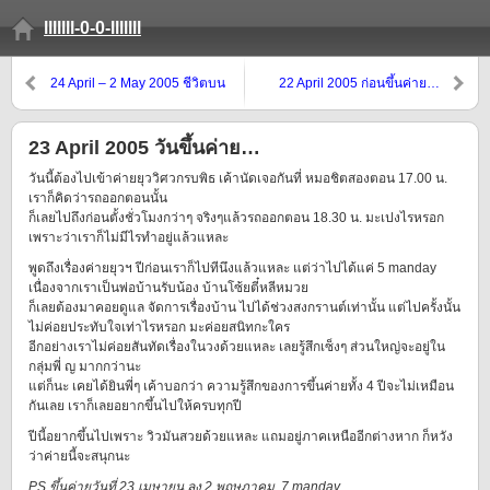
lllllll-0-0-lllllll
24 April – 2 May 2005 ชีวิตบน
22 April 2005 ก่อนขึ้นค่าย…
ค่าย ตอน 1
23 April 2005 วันขึ้นค่าย…
วันนี้ต้องไปเข้าค่ายยุววิศวกรบพิธ เค้านัดเจอกันที่ หมอชิตสองตอน 17.00 น.
เราก็คิดว่ารถออกตอนนั้น
ก็เลยไปถึงก่อนตั้งชั่วโมงกว่าๆ จริงๆแล้วรถออกตอน 18.30 น. มะเปงไรหรอก
เพราะว่าเราก็ไม่มีไรทำอยู่แล้วแหละ
พูดถึงเรื่องค่ายยุวฯ ปีก่อนเราก็ไปทีนึงแล้วแหละ แต่ว่าไปได้แค่ 5 manday
เนื่องจากเราเป็นพ่อบ้านรับน้อง บ้านโซ้ยตี๋หลีหมวย
ก็เลยต้องมาคอยดูแล จัดการเรื่องบ้าน ไปได้ช่วงสงกรานต์เท่านั้น แต่ไปครั้งนั้น
ไม่ค่อยประทับใจเท่าไรหรอก มะค่อยสนิทกะใคร
อีกอย่างเราไม่ค่อยสันทัดเรื่องในวงด้วยแหละ เลยรู้สึกเซ็งๆ ส่วนใหญ่จะอยู่ใน
กลุ่มพี่ ญ มากกว่านะ
แต่ก็นะ เคยได้ยินพี่ๆ เค้าบอกว่า ความรู้สึกของการขึ้นค่ายทั้ง 4 ปีจะไม่เหมือน
กันเลย เราก็เลยอยากขึ้นไปให้ครบทุกปี
ปีนี้อยากขึ้นไปเพราะ วิวมันสวยด้วยแหละ แถมอยู่ภาคเหนืออีกต่างหาก ก็หวัง
ว่าค่ายนี้จะสนุกนะ
PS ขึ้นค่ายวันที่ 23 เมษายน ลง 2 พฤษภาคม 7 manday