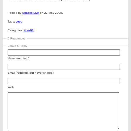
Posted by
Spaces.Live
on 22 May 2005.
Tags:
vesc
Categories:
thee98
0 Responses
Leave a Reply
Name (required)
Email (required, but never shared)
Web