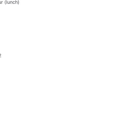
r (lunch)
2