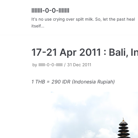
lllllll-0-0-lllllll
Skip
It's no use crying over spilt milk. So, let the past heal
to
itself...
content
17-21 Apr 2011 : Bali, 
by
lllllll-0-0-lllllll
31 Dec 2011
1 THB = 290 IDR (Indonesia Rupiah)