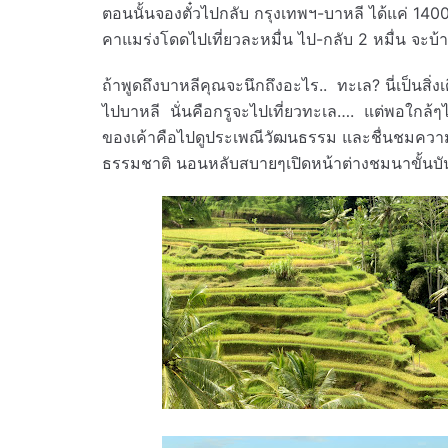
ตอนนั้นจองตั๋วไปกลับ กรุงเทพฯ-บาหลี ได้แค่ 14
คาแมร่งโดดไปเที่ยวละหมื่น ไป-กลับ 2 หมื่น จะบ
ถ้าพูดถึงบาหลีคุณจะนึกถึงอะไร.. ทะเล? นี่เป็นสิ่งเ
ไปบาหลี นั่นคือกรูจะไปเที่ยวทะเล…. แต่พอใกล้ๆไป
ของเค้าคือไปดูประเพณีวัฒนธรรม และชื่นชมควา
ธรรมชาติ นอนหลับสบายๆเปิดหน้าต่างชมนาขั้นบั