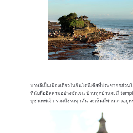
บาหลีเป็นเมืองเดียวในอินโดนีเชียที่ประชากรส่วนใ
ที่นับถืออิสลามอย่างชัดเจน บ้านทุกบ้านจะมี tem
บูชาเทพเจ้า รวมถึงรถทุกคัน จะเห็นมีพานวางอยู่ห