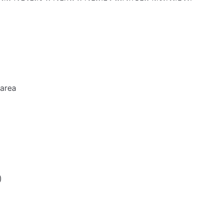
 area
)