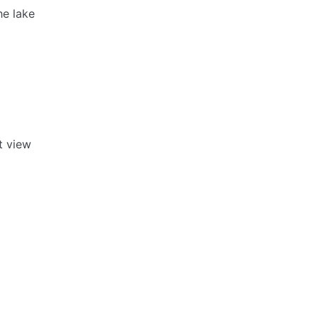
he lake
t view