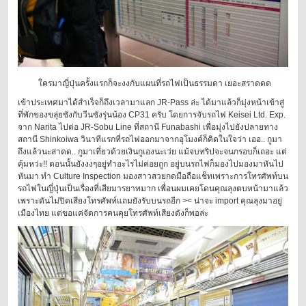
ใครมาญี่ปุ่นครั้งแรกก็จะงงกับแผนที่รถไฟเป็นธรรมดา เยอะสราดดด
เข้าประเทศมาได้สำเร็จก็ถึงเวลามาแลก JR-Pass ล่ะ ได้มาแล้วก็มุ่งหน้าเข้าสู่
ที่พักของขลุ่ยซังกับวีนซังรุ่นน้อง CP31 ครับ โดยการจับรถไฟ Keisei Ltd. Exp.
จาก Narita ไปต่อ JR-Sobu Line ที่สถานี Funabashi เพื่อมุ่งไปยังปลายทาง
สถานี Shinkoiwa วินาทีแรกที่รถไฟออกมาจากอุโมงค์ก็คิดในใจว่า เออ.. กูมา
ถึงแล้วนะสาดด.. กูมาเที่ยวด้วยเงินกูเองนะเว่ย แม้จบทริปจะจนกรอบก็เถอะ แต่
คุ้มหว่ะ!! ตอนนั้นยังงงๆอยู่ทำอะไรไม่ค่อยถูก อยู่บนรถไฟก็มองไปมองมาหันไป
หันมา ทำ Culture Inspection มองสาวสวยกดมือถือแช็ทเพราะการโทรศัพท์บน
รถไฟในญี่ปุ่นเป็นเรื่องที่เสียมารยาทมาก เพื่อนผมเคยโดนคุณลุงตบหน้ามาแล้ว
เพราะดันไม่ปิดเสียงโทรศัพท์แถมยังรับบนรถอีก >< น่าจะ import คุณลุงมาอยู่
เมืองไทย แต่ขอแค่จัดการคนคุยโทรศัพท์เสียงดังก็พอล่ะ