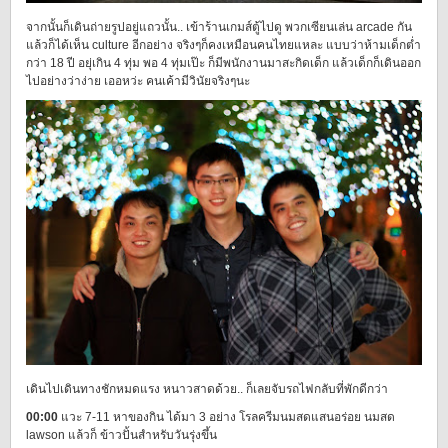
จากนั้นก็เดินถ่ายรูปอยู่แถวนั้น.. เข้าร้านเกมส์ตู้ไปดู พวกเซียนเล่น arcade กัน
แล้วก็ได้เห็น culture อีกอย่าง จริงๆก็คงเหมือนคนไทยแหละ แบบว่าห้ามเด็กต่ำ
กว่า 18 ปี อยุ่เกิน 4 ทุ่ม พอ 4 ทุ่มเป๊ะ ก็มีพนักงานมาสะกิดเด็ก แล้วเด็กก็เดินออก
ไปอย่างว่าง่าย เออหว่ะ คนเค้ามีวินัยจริงๆนะ
เดินไปเดินทางชักหมดแรง หนาวสาดด้วย.. ก็เลยจับรถไฟกลับที่พักดีกว่า
00:00
แวะ 7-11 หาของกิน ได้มา 3 อย่าง โรลครีมนมสดแสนอร่อย นมสด
lawson แล้วก็ ข้าวปั้นสำหรับวันรุ่งขึ้น