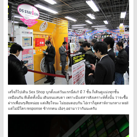
เสร็จก็ไปเดิน Sex Shop บุกตั้งแต่วันแรกนี่ล่ะ!! มี 7 ชั้น ก็เดินดูแม่งทุกชั้น
เหมือนกัน ทีเด็ดทั้งนั้น เดินจนแสบตา เพราะมีแต่สารสังเคราะห์ทั้งนั้น ว่าจะซื้อ
ฝากเพื่อนๆเสียหน่อย แต่เสียใจนะ ไม่ยอมตอบกัน ไอ่เราก็อุตสาห์ถามกลาง wall
แต่ไม่มีใคร response ซ้ากกคน เฮ้อๆ อย่ามาว่ากันนะครับ