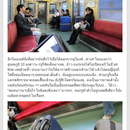
อีกโมเมนท์นึงที่อยากบันทึกไว้เมื่อได้ออกจากอุโมงค์.. ห่าน!! ไหนบอกว่า
อุณหภูมิ 10 องศาว่ะ กรูก็จัดเต็มมาเลย.. อ้าว แมร่งรถไฟไม่เปิดแอร์ ไม่มี air
flow เลยด้วยซ้ำ ประมาณว่าไม่ให้อากาศข้างนอกเข้ามาได้ แล้วไอ่คนญี่ปุ่นก็
ใส่ทั้งขนเป็ดหนาๆ overcoat เต็มตัว.. นั่งอยู่บนรถแบบสงบนิ่ง.. ส่วนกรูก็เหงื่อ
แตกพลั่กๆ ขนาดถอดเสื้อแล้วนะ ยังรู้สึกโคตรร้อนเลย.. คงเป็นมารยาทเค้ามั้ง
แต่มันร้อนจริงๆนะ >< แต่ทันใดนั้นเมื่อรถจอดที่สถานีประตูแว๊ปปป… โอ้วว..
“ลมหนาวมาเมื่อไร ใจฉันคงยิ่งเหงา” มากกก.. จนกรูทำตัวไม่ถูกเลยทีเดียว ก็นั่ง
culture inspect ไปเรื่อยๆ