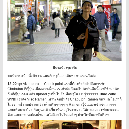
ยืนรอน้องๆมารับ
ระเบิดกระเป๋า นั่งพักวางแผนสักครู่ก็ออกเดินทางตะลอนกันต่อ
18:00
บุก Akihabara — Check point แรกที่ต้องทำคือไปจัดการซัด
Chabuton ที่ญี่ปุ่น เนื่องจากเพื่อน รร เก่านัดกันจะไปซัดกันคืนนี้ เราก็ชิ่งมาซัด
กันที่ญีปุ่นก่อน แล้ว upload รูปขึ้นไปยั่วเพื่อนๆใน FB วู้วววววว
Time Zone
WIN!!
เราสั่ง Miso Ramen เพราะคนอื่นสั่ง Chabuton Ramen กันหมด ไอ่เราก็
ไม่อยากซ้ำ ผลปรากฏว่า เค็มสรัดๆๆๆๆๆๆๆ Ramen ญี่ปุ่นแม่งเข้มข้นมากกก
แถมเค็มมากด้วย คิดดูนะเต้าเจี้ยวข้นๆอยู่ในราเมง.. ให้ตายเถอะ เฟลมากกก..
ต้องแอบเอากระป๋องน้ำมาเทใส่ถ้วย ไม่ไหวจริงๆ ปวดไตขึ้นมาทันที ><