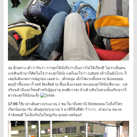
อ่อ อีกอย่าง เค้าว่ากันว่า การลุกให้นั่งถึงว่าเป็นการไม่ให้เกียรติ ไอ่เราเห็นคน
แก่เดินเข้ามาก็คิดในใจว่าจะลุกให้นั่ง แต่ก็เอะใจว่า culture เค้าเป็นยังไงว่ะ ก็
เลยนั่งสังเกตการณ์ดูก่อน เออหว่ะ.. เด็กหนุ่ม เด็กไฟแรงทั้งหลาย นั่งเฉยยยย..
คุณป้าขึ้นรถมาก็ self จัดเสียด้วย ชั้นแข็งแรงอย่าสะเออะลุกให้นั่งเชียวนะ.. แต่
จริงๆเค้ามีแยกโซนสำหรับผู้สูงอายุ คนพิการล่ะ ถ้าเค้าเดินไปตรงนั้นจริงๆเราก็
ควรจะลุกให้นั่งนะจ๊ะ
17:00
ใช้เวลาเดินทางประมาณ 1 ชม ก็มาถึงสถานี Shinkoiwa ไปถึงก็โทร
เรียกน้องๆมารับ เดินดุ่ยๆประมาณ 5 นาทีก็ถึงที่พัก ว้าววว.. สวยงาม ขนาด
กำลังพอดี ไม่เล็กเกินไม่ใหญ่เกิน ทุกอย่างพร้อม!!