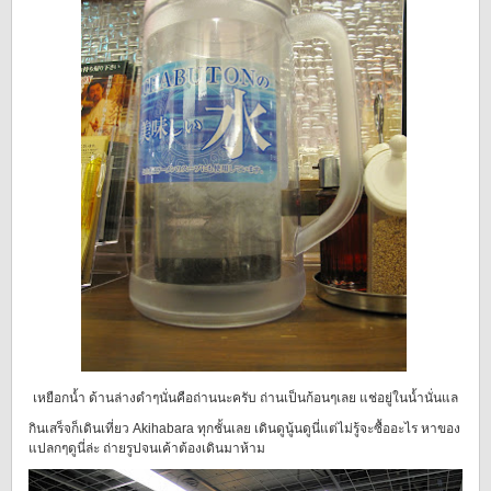
เหยือกน้ำ ด้านล่างดำๆนั่นคือถ่านนะครับ ถ่านเป็นก้อนๆเลย แช่อยู่ในน้ำนั่นแล
กินเสร็จก็เดินเที่ยว Akihabara ทุกชั้นเลย เดินดูนู้นดูนี่แต่ไม่รู้จะซื้ออะไร หาของ
แปลกๆดูนี่ล่ะ ถ่ายรูปจนเค้าต้องเดินมาห้าม