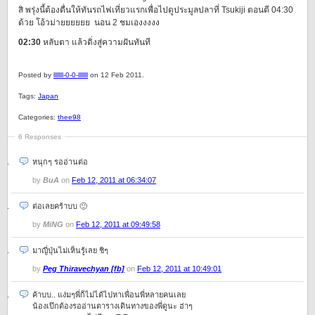
สิ พรุ่งนี้ต้องตื่นให้ทันรถไฟเที่ยวแรกเพื่อไปดูประมูลปลาที่ Tsukiji ตอนตี 04:30
ด้วย โอ้วม่ายยยยยย นอน 2 ชมเองงงงง
02:30
หลับตา แล้วดิ่งสู่ความฝันทันที
Posted by
lllllll-0-0-lllllll
on 12 Feb 2011.
Tags:
Japan
Categories:
thee98
6 Responses
หนุกๆ รออ่านต่อ
by
BuA
on
Feb 12, 2011 at 06:34:07
ต่อเลยคร้าบบ 🙂
by
MiNG
on
Feb 12, 2011 at 09:49:58
มาญี่ปุ่นไม่เห็นรู้เลย ชิๆ
by
Peg Thiravechyan [fb]
on
Feb 12, 2011 at 10:49:01
ค้าบบ.. แง่มๆพี่ก็ไม่ได้ไปหาเพื่อนพี่หลายคนเลย
น้องเป๊กต้องรออ่านตารางเดินทางของพี่ดูนะ ฮ่าๆ