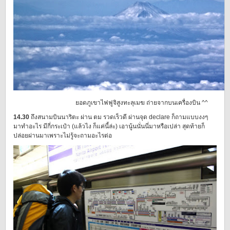
ยอดภูเขาไฟฟูจิสูงทะลุเมฆ ถ่ายจากบนเครื่องบิน ^^
14.30
ถึงสนามบินนาริตะ ผ่าน ตม รวดเร็วดี ผ่านจุด declare ก็ถามแบบงงๆ
มาทำอะไร มีกี่กระเป๋า (แล้วไง ก็แค่นี้ล่ะ) เอานู้นนั่นนี่มาหรือเปล่า สุดท้ายก็
ปล่อยผ่านมาเพราะไม่รู้จะถามอะไรต่อ