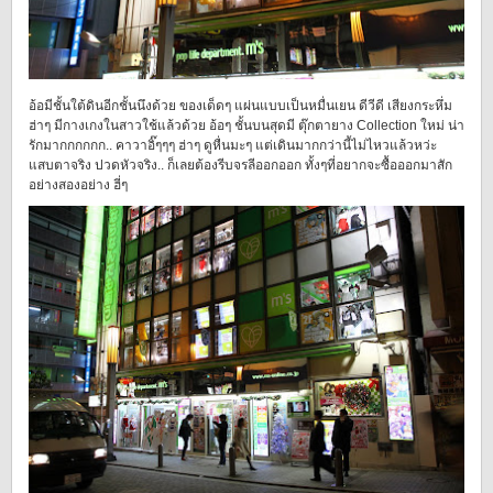
อ้อมีชั้นใต้ดินอีกชั้นนึงด้วย ของเด็ดๆ แผ่นแบบเป็นหมื่นเยน ดีวีดี เสียงกระหึ่ม
ฮ่าๆ มีกางเกงในสาวใช้แล้วด้วย อ้อๆ ชั้นบนสุดมี ตุ๊กตายาง Collection ใหม่ น่า
รักมากกกกกก.. คาวาอิ๊ๆๆๆ ฮ่าๆ ดูหื่นมะๆ แต่เดินมากกว่านี้ไม่ไหวแล้วหว่ะ
แสบตาจริง ปวดหัวจริง.. ก็เลยต้องรีบจรลีออกออก ทั้งๆที่อยากจะซื้อออกมาสัก
อย่างสองอย่าง ฮี่ๆ