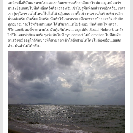
แต่สิ่งหนึ่งที่มันเคยหายไปและเราก็พยายามสร้างกลับมาใหม่และดูเหมือนว่า
มันจะย้อนกลับไปที่เดิมอีกครั้งคือ เราจะเริ่มเข้าไปสู่พื้นที่ตกสำรวจอีกครั้ง.. เวลา
เราวุ่นๆใครชวนไปไหนก็ไปไม่ได้ ปฏิเสธบ่อยครั้งเข้า คนชวนก็คร้านที่ชวนอีก
นั่นหล่ะครับ มันเริ่มแล้วครับ นั่นทำให้เวลาเราพอมีเวลาว่างบ้าง เราก็จะจับยัด
ทุกอย่างมาลงไว้พร้อมกันหมด ได้ปริมาณแต่ไม่อิ่มเอม มันคุ้มกันไหมหว่า..
ชีวิตและสังคมที่ขาดหายไป มันคุ้มกันไหม… อยู่แต่กับ Social Network แต่ยัง
ไงก็ไม่เอมเท่ากับคนจริงๆหว่ะ มันไม่มี eye contact ไม่มี emotion ไม่มีสัมผัส
คนจริงๆเมื่ออยู่ใกล้กันบางทีก็สามารถเข้าใจอีกฝ่ายได้โดยไม่ต้องเอื้อนเอ่ยสัก
คำ.. มันทำไม่ได้ครับ..