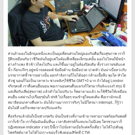
ส่วนถ้ามองในอีกมุมหนึ่งและเป็นมุมที่คนส่วนใหญ่มองกันคือเรื่องสุขภาพ เราก็
รู้สึกเหมือนกันว่าชีวิตมันก็อยู่แค่ในห้องสี่เหลี่ยมเล็กๆแค่นั้น มองไปไหนก็มีหน้า
ต่างกำแพง หิวข้าวก็ลงไปกิน และก็ขึ้นมาอยู่ในห้องปิดเดิม ทั้งร่างกายขยับแค่
นิ้ว ก๊อกแก๊กๆ อยู่หน้าจอคอมพ์ ข้อมือด้าน ข้อมือปวด ปวดหัว มันน่าเบื่อหว่ะกับ
บรรยากาศซ้ำซากอย่างนั้น ออกกำลังกายก็ไม่ได้ออก กล้ามเนื้อลีบ พุงโต หัวโต
หัวฟู นอนก็ไม่เป็นเวลาหว่ะ ช่วงหลังๆใช้ชีวิต GMT+0 มาก ถ้าได้อยู่ London
จริงๆคงดี เราตื่นคนอื่นนอน พอเรานอนคนตื่นแมร่งก็โทรมากันจังงงงง!! สรุป มี
แต่เสียกับเสีย(สุขภาพ) แล้วทำไมไม่ปรับว่ะ ก็พยายามแล้ว จะใช้ชีวิตให้เหมือน
คนอื่น แต่ผ่านไปเรื่อยๆมันก็ shift ไปเรื่อยๆ จนเข้าสู่โหมดเดิม คือเรามักจะมี
สมาธิตอนกลางคืนหว่ะ มันได้งานมากกว่าจริงๆ ไม่มีใครมา interrupt.. ก็รู้ว่า
มันไม่ดี แต่ก็จะพยายามปรับนะครับ
คือจริงๆแล้วมันก็เป็นช่วงๆครับ มันเป็นช่วงที่งานเข้ามาหลายงานพร้อมกันพอดี
เราก็เข้าใจ เราก็ทุ่มมันเต็มที่นะ เวลาสังสรรค์ก็แทบจะไม่มีเลย ใครชวนเราก็
ปฏิเสธหมด indicator ง่ายๆ ปีนี้เราไปนั่งลานเบียร์แค่ครั้งเดียว ไม่ได้ไปเดินดู
ไฟคริสต์มาส ไม่ได้ไปเกาะขอบรั้วฟังคอนเสิร์ตที่ CTW