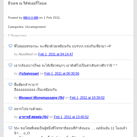
ธีรเดช ณ รีคัฟเฝอรี่โหมด
Posted by
lllllll-0-0-lllllll
on 1 Feb 2011.
Categories: Uncategorized
5 Responses
พี่ไม่ยอมหรอกนะ จะเที่ยวด้วยเหมือนกัน แบร่ๆๆๆ แข่งกันเที่ยวมา =P
by
NuuNeoI
on
Feb 1, 2011 at 04:14:47
เอากล้องเบาๆก็พอ จะได้เที่ยวหนุกๆ เอาตังค์ไปเป็นค่าเดินทางดีกว่านิ ^ ^
by
@chaiyosart
on
Feb 1, 2011 at 06:30:56
พื้นที่ตกสำรวจ !!!
ฮือออออออออ เป็นเหมือนกัน
by
Worapot Wongmassang [fb]
on
Feb 1, 2011 at 10:39:02
อยากไปน่านด้วยอ่ะ
by
อาจารย์ สุดหล่อ [fb]
on
Feb 1, 2011 at 13:40:52
55+ ขอโทษที่เคยเป็นผู้หนึ่งที่โทรหาธีตอนที่กำลังนอน …. แต่นั่นมัน 11 โมงแล้ว
น้า … o_O