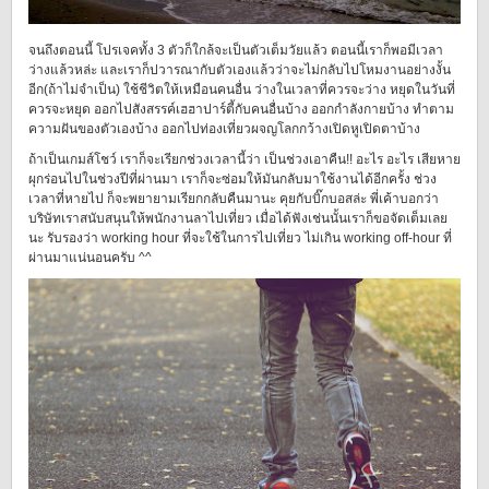
จนถึงตอนนี้ โปรเจคทั้ง 3 ตัวก็ใกล้จะเป็นตัวเต็มวัยแล้ว ตอนนี้เราก็พอมีเวลา
ว่างแล้วหล่ะ และเราก็ปวารณากับตัวเองแล้วว่าจะไม่กลับไปโหมงานอย่างงั้น
อีก(ถ้าไม่จำเป็น) ใช้ชีวิตให้เหมือนคนอื่น ว่างในเวลาที่ควรจะว่าง หยุดในวันที่
ควรจะหยุด ออกไปสังสรรค์เฮฮาปาร์ตี้กับคนอื่นบ้าง ออกกำลังกายบ้าง ทำตาม
ความฝันของตัวเองบ้าง ออกไปท่องเที่ยวผจญโลกกว้างเปิดหูเปิดตาบ้าง
ถ้าเป็นเกมส์โชว์ เราก็จะเรียกช่วงเวลานี้ว่า เป็นช่วงเอาคืน!! อะไร อะไร เสียหาย
ผุกร่อนไปในช่วงปีที่ผ่านมา เราก็จะซ่อมให้มันกลับมาใช้งานได้อีกครั้ง ช่วง
เวลาที่หายไป ก็จะพยายามเรียกกลับคืนมานะ คุยกับบิ๊กบอสล่ะ พี่เค้าบอกว่า
บริษัทเราสนับสนุนให้พนักงานลาไปเที่ยว เมื่อได้ฟังเช่นนั้นเราก็ขอจัดเต็มเลย
นะ รับรองว่า working hour ที่จะใช้ในการไปเที่ยว ไม่เกิน working off-hour ที่
ผ่านมาแน่นอนครับ ^^