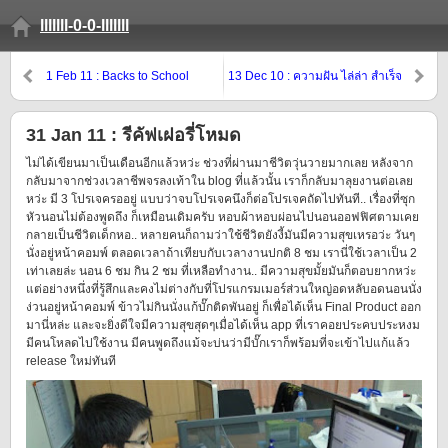
lllllll-0-0-lllllll
1 Feb 11 : Backs to School
13 Dec 10 : ความฝัน ไล่ล่า สำเร็จ
31 Jan 11 : รีคัฟเฝอรี่โหมด
ไม่ได้เขียนมาเป็นเดือนอีกแล้วหว่ะ ช่วงที่ผ่านมาชีวิตวุ่นวายมากเลย หลังจาก
กลับมาจากช่วงเวลาชีพจรลงเท้าใน blog ที่แล้วนั้น เราก็กลับมาลุยงานต่อเลย
หว่ะ มี 3 โปรเจครออยู่ แบบว่าจบโปรเจคนึงก็ต่อโปรเจคถัดไปทันที.. เรื่องที่ซุก
หัวนอนไม่ต้องพูดถึง ก็เหมือนเดิมครับ หอบผ้าหอบผ่อนไปนอนออฟฟิศตามเคย
กลายเป็นชีวิตเด็กหอ.. หลายคนก็ถามว่าใช้ชีวิตยังงี้มันมีความสุขเหรอว่ะ วันๆ
นั่งอยู่หน้าคอมพ์ ตลอดเวลาถ้าเทียบกับเวลางานปกติ 8 ชม เรานี่ใช้เวลาเป็น 2
เท่าเลยล่ะ นอน 6 ชม กิน 2 ชม ที่เหลือทำงาน.. มีความสุขมั้ยมันก็ตอบยากหว่ะ
แต่อย่างหนึ่งที่รู้สึกและคงไม่ต่างกับที่โปรแกรมเมอร์ส่วนใหญ่อดหลับอดนอนนั่ง
ง่วนอยู่หน้าคอมพ์ ข้าวไม่กินนั่งแก้บั๊กติดพันอยู่ ก็เพื่อได้เห็น Final Product ออก
มานี่หล่ะ และจะยิ่งดีใจมีความสุขสุดๆเมื่อได้เห็น app ที่เราคอยประคบประหงม
มีคนโหลดไปใช้งาน มีคนพูดถึงแม้จะบ่นว่ามีบั๊กเราก็พร้อมที่จะเข้าไปแก้แล้ว
release ใหม่ทันที