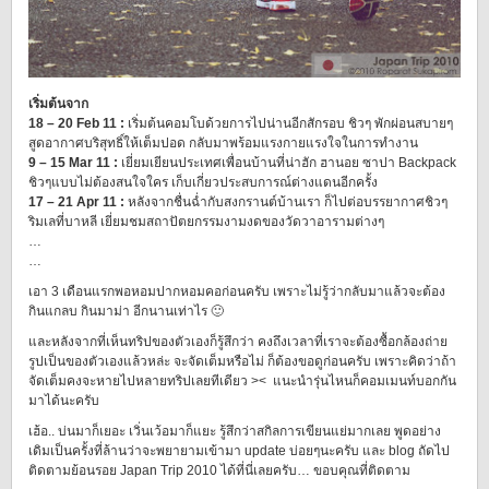
เริ่มต้นจาก
18 – 20 Feb 11 :
เริ่มต้นคอมโบด้วยการไปน่านอีกสักรอบ ชิวๆ พักผ่อนสบายๆ
สูดอากาศบริสุทธิ์ให้เต็มปอด กลับมาพร้อมแรงกายแรงใจในการทำงาน
9 – 15 Mar 11 :
เยี่ยมเยียนประเทศเพื่อนบ้านที่น่าฮัก ฮานอย ซาปา Backpack
ชิวๆแบบไม่ต้องสนใจใคร เก็บเกี่ยวประสบการณ์ต่างแดนอีกครั้ง
17 – 21 Apr 11 :
หลังจากชื่นฉ่ำกับสงกรานต์บ้านเรา ก็ไปต่อบรรยากาศชิวๆ
ริมเลที่บาหลี เยี่ยมชมสถาปัตยกรรมงามงดของวัดวาอารามต่างๆ
…
…
เอา 3 เดือนแรกพอหอมปากหอมคอก่อนครับ เพราะไม่รู้ว่ากลับมาแล้วจะต้อง
กินแกลบ กินมาม่า อีกนานเท่าไร 🙂
และหลังจากที่เห็นทริปของตัวเองก็รู้สึกว่า คงถึงเวลาที่เราจะต้องซื้อกล้องถ่าย
รูปเป็นของตัวเองแล้วหล่ะ จะจัดเต็มหรือไม่ ก็ต้องขอดูก่อนครับ เพราะคิดว่าถ้า
จัดเต็มคงจะหายไปหลายทริปเลยทีเดียว >< แนะนำรุ่นไหนก็คอมเมนท์บอกกัน
มาได้นะครับ
เฮ้อ.. บ่นมาก็เยอะ เวิ่นเว้อมาก็แยะ รู้สึกว่าสกิลการเขียนแย่มากเลย พูดอย่าง
เดิมเป็นครั้งที่ล้านว่าจะพยายามเข้ามา update บ่อยๆนะครับ และ blog ถัดไป
ติดตามย้อนรอย Japan Trip 2010 ได้ที่นี่เลยครับ… ขอบคุณที่ติดตาม