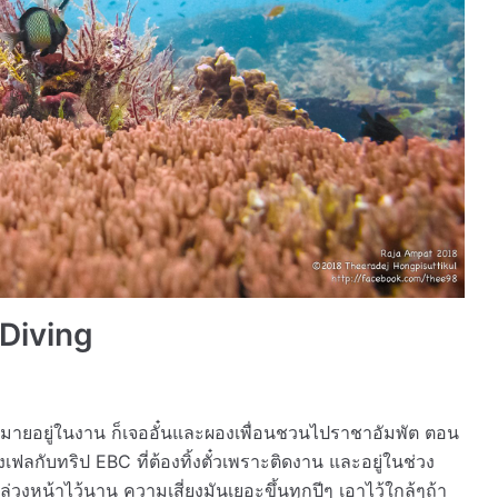
 Diving
ดหมายอยู่ในงาน ก็เจออั๋นและผองเพื่อนชวนไปราชาอัมพัต ตอน
เฟลกับทริป EBC ที่ต้องทิ้งตั๋วเพราะติดงาน และอยู่ในช่วง
่วงหน้าไว้นาน ความเสี่ยงมันเยอะขึ้นทุกปีๆ เอาไว้ใกล้ๆถ้า