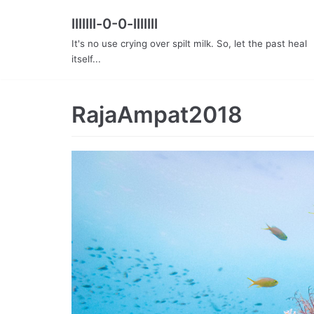
lllllll-0-0-lllllll
Skip
It's no use crying over spilt milk. So, let the past heal
to
itself...
content
RajaAmpat2018